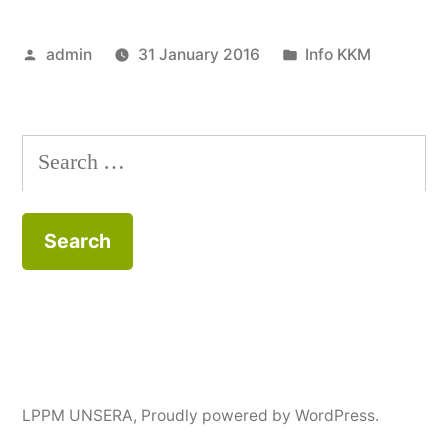
Posted
Posted
admin
31 January 2016
Info KKM
by
in
Search
for:
LPPM UNSERA
,
Proudly powered by WordPress.