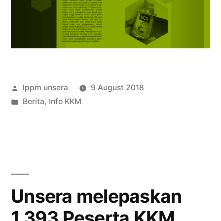
Posted
lppm unsera
9 August 2018
by
Posted
Berita
,
Info KKM
in
Unsera melepaskan
1.393 Peserta KKM