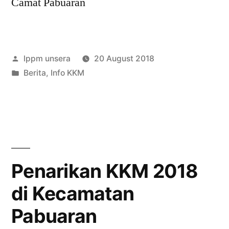
Camat Pabuaran
Posted
lppm unsera
20 August 2018
by
Posted
Berita
,
Info KKM
in
Penarikan KKM 2018
di Kecamatan
Pabuaran