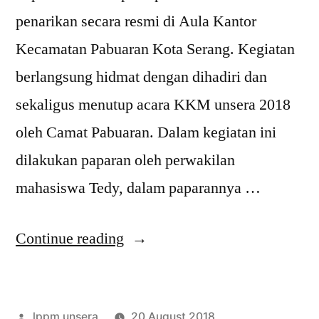
penarikan secara resmi di Aula Kantor
Kecamatan Pabuaran Kota Serang. Kegiatan
berlangsung hidmat dengan dihadiri dan
sekaligus menutup acara KKM unsera 2018
oleh Camat Pabuaran. Dalam kegiatan ini
dilakukan paparan oleh perwakilan
mahasiswa Tedy, dalam paparannya …
“Penarikan
Continue reading
KKM
2018
Posted
lppm unsera
20 August 2018