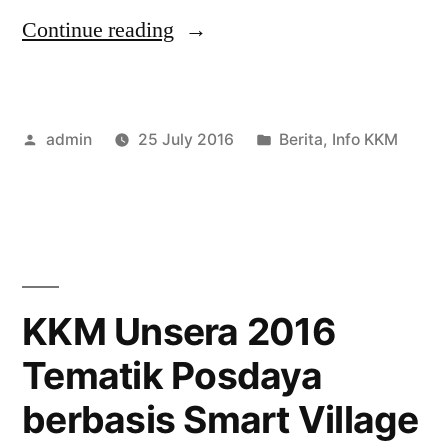
“Lokasi
Continue reading
wilayah
KKM
Posted
Posted
admin
25 July 2016
Berita
,
Info KKM
2016”
by
in
KKM Unsera 2016
Tematik Posdaya
berbasis Smart Village