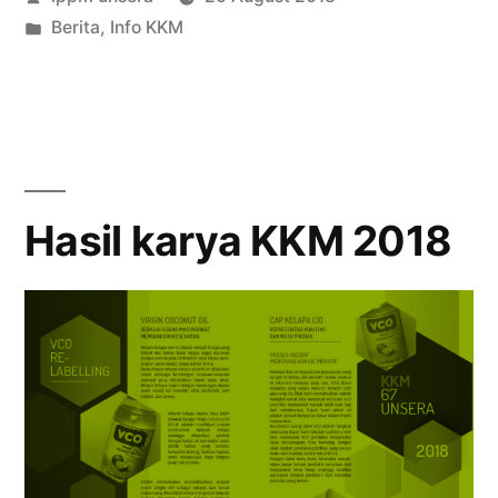
di
by
Posted
Berita
,
Info KKM
Kecamatan
in
Pabuaran”
Hasil karya KKM 2018