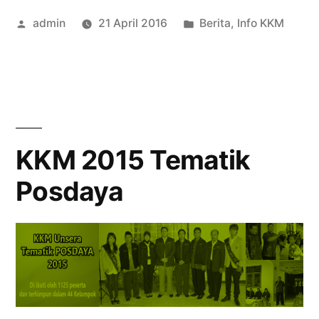
Posted
Posted
admin
21 April 2016
Berita
,
Info KKM
Tematik
by
in
Posdaya
berbasis
Smart
Village”
KKM 2015 Tematik
Posdaya