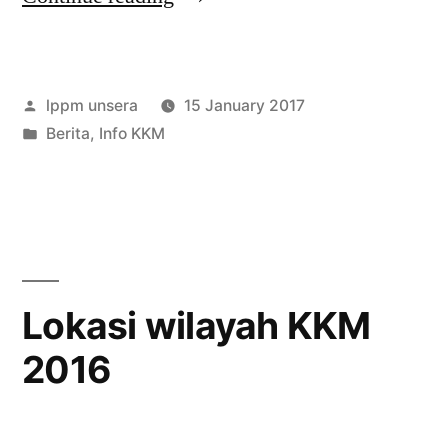
2017
Telah
Posted
lppm unsera
15 January 2017
di
by
Posted
Berita
,
Info KKM
Buka”
in
Lokasi wilayah KKM
2016