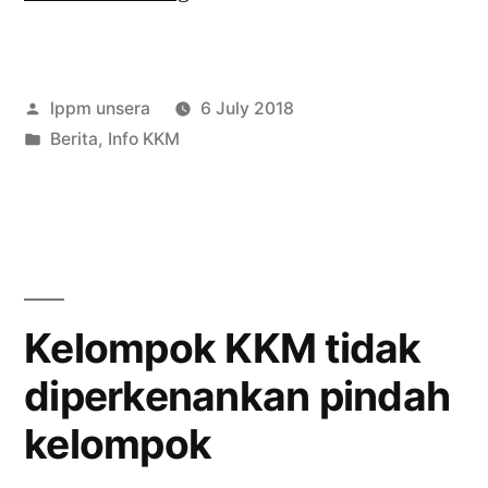
melepaskan
1.393
Posted
lppm unsera
6 July 2018
Peserta
by
Posted
Berita
,
Info KKM
KKM
in
2018”
Kelompok KKM tidak
diperkenankan pindah
kelompok