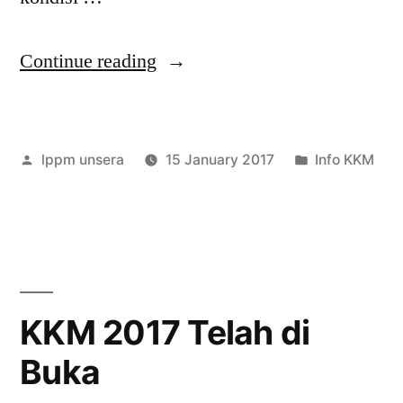
“Kelompok
Continue reading
KKM
tidak
Posted
Posted
lppm unsera
15 January 2017
Info KKM
diperkenankan
by
in
pindah
kelompok”
KKM 2017 Telah di
Buka