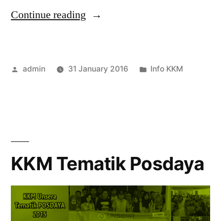
“KKM
Continue reading
2015
Tematik
Posted
Posted
admin
31 January 2016
Info KKM
Posdaya”
by
in
KKM Tematik Posdaya